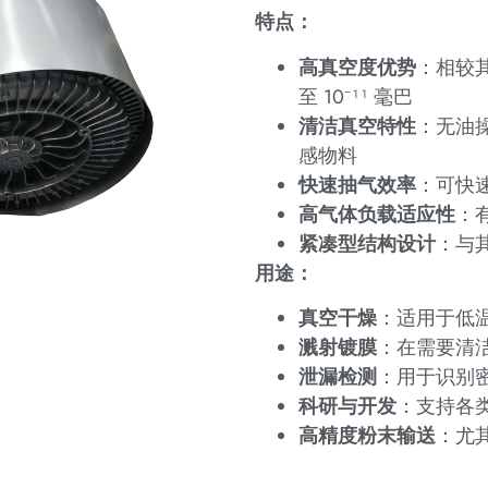
特点：
高真空度优势
：相较其
至 10⁻¹¹ 毫巴
清洁真空特性
：无油
感物料
快速抽气效率
：可快
高气体负载适应性
：
紧凑型结构设计
：与
用途：
真空干燥
：适用于低
溅射镀膜
：在需要清
泄漏检测
：用于识别
科研与开发
：支持各
高精度粉末输送
：尤