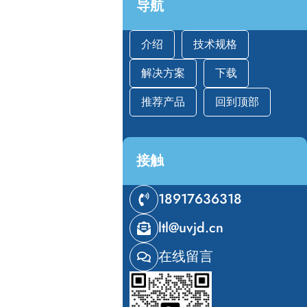
导航
介绍
技术规格
解决方案
下载
推荐产品
回到顶部
接触
18917636318
ltl@uvjd.cn
在线留言